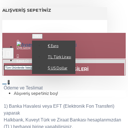
ALIŞVERIŞ SEPETINIZ
TRY
€
Euro
Üye Girişi
TL
Türk Lirası
Kayıt Ol
$
US Dollar
TESLIMAT BILGILERI
0
Ödeme ve Teslimat
Alışveriş sepetiniz boş!
1) Banka Havalesi veya EFT (Elektronik Fon Transferi)
yaparak
Halkbank, Kuveyt Türk ve Ziraat Bankası hesaplarımızdan
(TL) herhangi birine yapabilirsiniz.