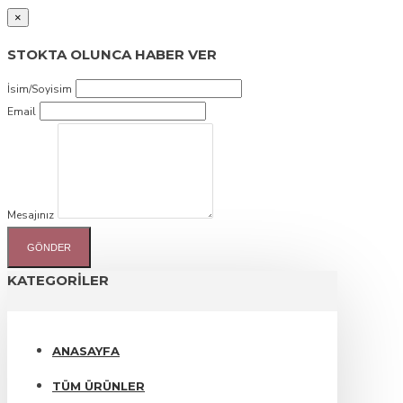
×
STOKTA OLUNCA HABER VER
İsim/Soyisim
Email
Mesajınız
GÖNDER
KATEGORILER
ANASAYFA
TÜM ÜRÜNLER