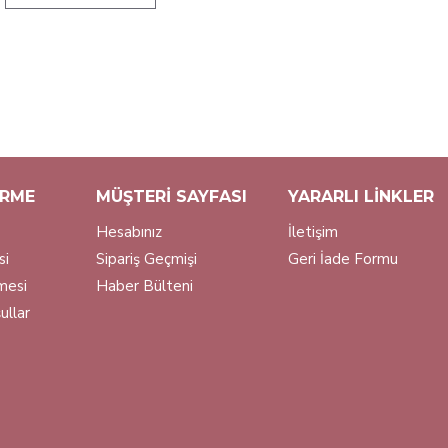
IRME
MÜŞTERI SAYFASI
YARARLI LINKLER
Hesabınız
İletişim
si
Sipariş Geçmişi
Geri İade Formu
şmesi
Haber Bülteni
ullar