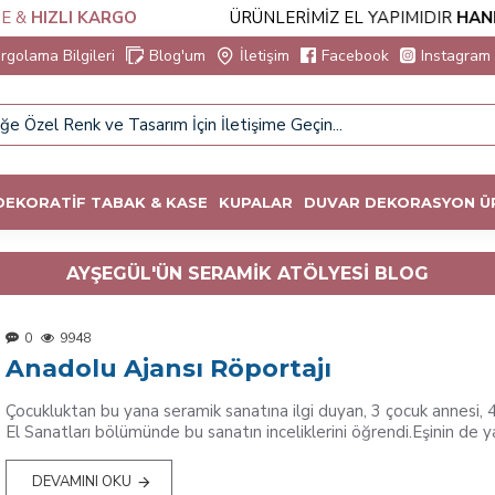
 &
HIZLI KARGO
ÜRÜNLERİMİZ EL YAPIMIDIR
HAND
rgolama Bilgileri
Blog'um
İletişim
Facebook
Instagram
DEKORATİF TABAK & KASE
KUPALAR
DUVAR DEKORASYON Ü
AYŞEGÜL'ÜN SERAMIK ATÖLYESI BLOG
0
9948
Anadolu Ajansı Röportajı
Çocukluktan bu yana seramik sanatına ilgi duyan, 3 çocuk annesi, 
El Sanatları bölümünde bu sanatın inceliklerini öğrendi.Eşinin de ya
DEVAMINI OKU