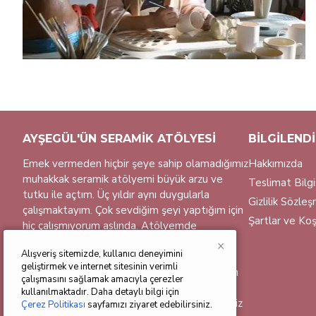
AYŞEGÜL'ÜN SERAMIK ATÖLYESI
BILGILEND
Emek vermeden hiçbir şeye sahip olamadığımız
Hakkımızda
muhakkak seramik atölyemi büyük arzu ve
Teslimat Bilgi
tutku ile açtım. Üç yıldır aynı duygularla
Gizlilik Sözle
çalışmaktayım. Çok sevdiğim şeyi yaptığım için
Şartlar ve Koş
hiç çalışmıyorum aslında. Atölyemde
geçirdiğim uzun saatler verimli çalıştığım
×
Alışveriş sitemizde, kullanıcı deneyimini
zaman dilimlerim.
geliştirmek ve internet sitesinin verimli
Ürünlerim el yapımı olup hepsini tek tek özen
çalışmasını sağlamak amacıyla çerezler
gösteriyorum. Sitemi inceleyip beğendiğiniz
kullanılmaktadır. Daha detaylı bilgi için
ürün üzerinden sipariş verebilir veya dilediğiniz
Çerez Politikası
sayfamızı ziyaret edebilirsiniz.