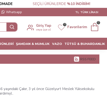
MADE
SEÇİLİ ÜRÜNLERDE
%10 İNDİRİM!
Whatsapp
TL
TÜRK LIRASI
0
0
Giriş Yap
Favorilerim
veya üye ol
RÜNLERİ
ŞAMDAN & MUMLUK
VAZO
TÜTSÜ & BUHARDANLIK
RSS FEED
46 yaşındaki Çakır, 3 yıl önce Güzelyurt Meslek Yüksekokulu
rdımıyl..