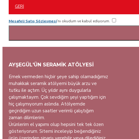
GERI
Mesafeli Satış Sözleşmesi
'nı okudum ve kabul ediyorum.
AYŞEGÜL'ÜN SERAMIK ATÖLYESI
Emek vermeden hiçbir şeye sahip olamadığımız
muhakkak seramik atölyemi büyük arzu ve
tutku ile açtım. Üç yıldır aynı duygularla
çalışmaktayım. Çok sevdiğim şeyi yaptığım için
hiç çalışmıyorum aslında. Atölyemde
geçirdiğim uzun saatler verimli çalıştığım
zaman dilimlerim.
Ürünlerim el yapımı olup hepsini tek tek özen
gösteriyorum. Sitemi inceleyip beğendiğiniz
ürün üzerinden sipariş verebilir veya dilediğiniz