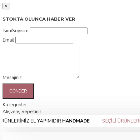
×
STOKTA OLUNCA HABER VER
İsim/Soyisim
Email
Mesajınız
GÖNDER
Kategoriler
Alışveriş Sepetiniz
RİMİZ EL YAPIMIDIR
HANDMADE
SEÇİLİ ÜRÜNLERDE
%10